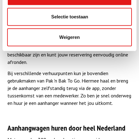
Zo huur je een aanhanger bij Pak 'n Bak
Selectie toestaan
Een aanhanger huren bij Pak 'n Bak is snel en eenvoudig.
Zoek een verhuurlocatie bij jou in de buurt, kies de
Weigeren
aanhanger die past bij jouw klus en selecteer de gewenste
ophaal en inlevertijd. Je ziet direct welke aanhangwagens
beschikbaar zijn en kunt jouw reservering eenvoudig online
afronden.
Bij verschillende verhuurpunten kun je bovendien
gebruikmaken van Pak 'n Bak To Go. Hiermee haal en breng
je de aanhanger zelfstandig terug via de app, zonder
tussenkomst van een medewerker. Zo ben je snel onderweg
en huur je een aanhanger wanneer het jou uitkomt.
Aanhangwagen huren door heel Nederland