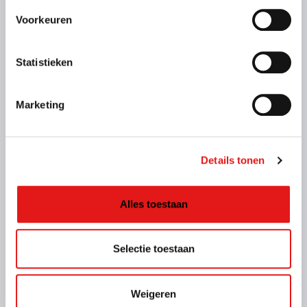
Voorkeuren
Statistieken
Marketing
Kenmerken
Details tonen
Binnenmaat: 250 x 130 x 150 cm
Laadvermogen: 500 kg
Max. massa: 750 kg
Geremd: Nee
Alles toestaan
Meer informatie
Selectie toestaan
Vanaf € 38,- voor de eerste 3 uur (op zaterdag geldt
dit tarief alleen voor To Go locaties)
€ 45,- per kalenderdag
Weigeren