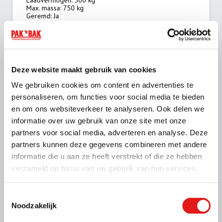
Max. massa: 750 kg
Geremd: Ja
Meer informatie
Vanaf € 41,- voor de eerste 3 uur (op zaterdag geldt
dit tarief alleen voor To Go locaties)
Deze website maakt gebruik van cookies
€ 48,- per kalenderdag
We gebruiken cookies om content en advertenties te
personaliseren, om functies voor social media te bieden
Kies deze bak
en om ons websiteverkeer te analyseren. Ook delen we
informatie over uw gebruik van onze site met onze
partners voor social media, adverteren en analyse. Deze
partners kunnen deze gegevens combineren met andere
Aanhanger groot met huif (type GH)
informatie die u aan ze heeft verstrekt of die ze hebben
verzameld op basis van uw gebruik van hun services.
250 x 130 x 150 cm
Rijbewijs B (Voor deze aanhangwagen heb je een
eigen witte kentekenplaat nodig)
Toestemmingsselectie
Noodzakelijk