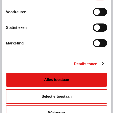
Voorkeuren
Aanhanger groot open (type GO)
Statistieken
250 x 130 x 35 cm
Rijbewijs B (Voor deze aanhangwagen heb je een
eigen witte kentekenplaat nodig)
Marketing
Details tonen
Alles toestaan
Selectie toestaan
Kenmerken
Weigeren