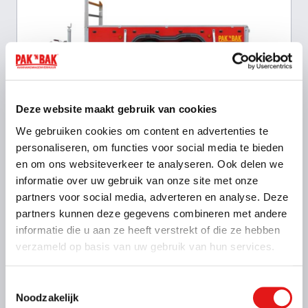
Deze website maakt gebruik van cookies
Kenmerken
We gebruiken cookies om content en advertenties te
Binnenmaat: 300 x 130 x 35 cm
personaliseren, om functies voor social media te bieden
Laadvermogen: 1200 kg
Max. massa: 1600 kg
en om ons websiteverkeer te analyseren. Ook delen we
Geremd: Ja
informatie over uw gebruik van onze site met onze
Meer informatie
partners voor social media, adverteren en analyse. Deze
partners kunnen deze gegevens combineren met andere
informatie die u aan ze heeft verstrekt of die ze hebben
Vanaf € 44,- voor de eerste 3 uur (op zaterdag geldt
verzameld op basis van uw gebruik van hun services.
dit tarief alleen voor To Go locaties)
€ 51,- per kalenderdag
Toestemmingsselectie
Kies deze bak
Noodzakelijk