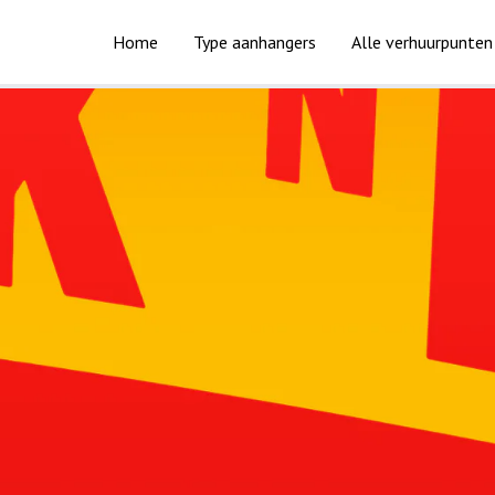
Home
Type aanhangers
Alle verhuurpunten