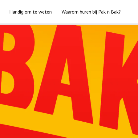
Handig om te weten
Waarom huren bij Pak 'n Bak?