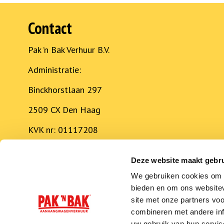
Contact
Pak ’n Bak Verhuur B.V.
Administratie:
Binckhorstlaan 297
2509 CX Den Haag
KVK nr: 01117208
BTW-nummer: NL817390960B01
Deze website maakt gebru
Technische Dienst
We gebruiken cookies om c
bieden en om ons websitev
8508SZ Echtenerbrug
site met onze partners vo
Tel: 0900-7256225
combineren met andere inf
uw gebruik van hun servic