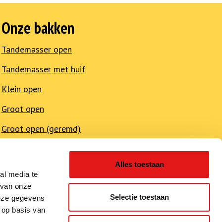
Onze bakken
Tandemasser open
Tandemasser met huif
Klein open
Groot open
Groot open (geremd)
Groot met huif
Alles toestaan
Groot met huif (geremd)
al media te
 van onze
Loof aanhangwagen
Selectie toestaan
deze gegevens
Multitransporter
 op basis van