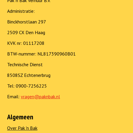
Pak ’n Bak Verhuur B.V.
Administratie:
Binckhorstlaan 297
2509 CX Den Haag
KVK nr: 01117208
BTW-nummer: NL817390960B01
Technische Dienst
8508SZ Echtenerbrug
Tel: 0900-7256225
Email:
vragen@paknbak.nl
Algemeen
Over Pak 'n Bak