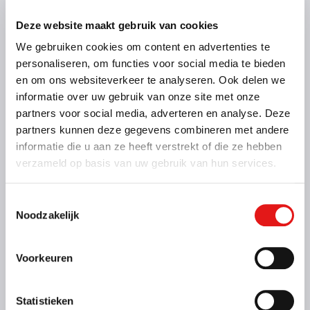
Deze website maakt gebruik van cookies
We gebruiken cookies om content en advertenties te
personaliseren, om functies voor social media te bieden
en om ons websiteverkeer te analyseren. Ook delen we
Kenmerken
informatie over uw gebruik van onze site met onze
Binnenmaat: 250 x 130 x 150 cm
partners voor social media, adverteren en analyse. Deze
Laadvermogen: 500 kg
Max. massa: 750 kg
partners kunnen deze gegevens combineren met andere
Geremd: Nee
informatie die u aan ze heeft verstrekt of die ze hebben
Meer informatie
verzameld op basis van uw gebruik van hun services.
Vanaf € 38,- voor de eerste 3 uur (op zaterdag geldt
Toestemmingsselectie
dit tarief alleen voor To Go locaties)
Noodzakelijk
€ 45,- per kalenderdag
Kies deze bak
Voorkeuren
Statistieken