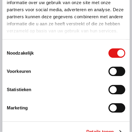
informatie over uw gebruik van onze site met onze
partners voor social media, adverteren en analyse. Deze
partners kunnen deze gegevens combineren met andere
informatie die u aan ze heeft verstrekt of die ze hebben
Kenmerken
verzameld op basis van uw gebruik van hun services.
Binnenmaat: 200 x 110 x 35 cm
Laadvermogen: 500 kg
Max. massa: 750 kg
Toestemmingsselectie
Geremd: Nee
Noodzakelijk
Meer informatie
Voorkeuren
Vanaf € 24,- voor de eerste 3 uur (op zaterdag geldt
dit tarief alleen voor To Go locaties)
€ 31,- per kalenderdag
Statistieken
Kies deze bak
Marketing
Details tonen