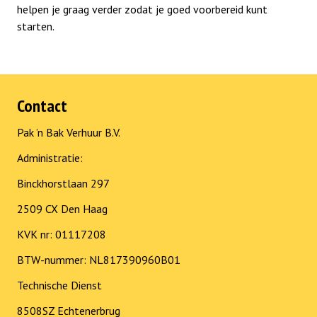
helpen je graag verder zodat je goed voorbereid kunt
starten.
Contact
Pak ’n Bak Verhuur B.V.
Administratie:
Binckhorstlaan 297
2509 CX Den Haag
KVK nr: 01117208
BTW-nummer: NL817390960B01
Technische Dienst
8508SZ Echtenerbrug