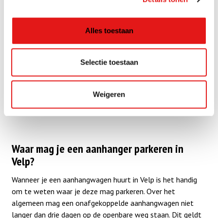
Aanhanger huren in Velp
Alles toestaan
Een betrouwbare aanhangwagen huren bij Pak 'n Bak in Velp
is snel geregeld. Onze partnerlocatie Fieten zorgt ervoor
Selectie toestaan
dat er altijd een aanhanger voor je klaarstaat. De
servicepunten liggen gunstig ten opzichte van wijken zoals
Weigeren
Velp-Zuid, Velp-Noord en Daalhuizen, zodat je niet ver
hoeft te rijden om je gehuurde aanhangwagen op te halen.
Waar mag je een aanhanger parkeren in
Velp?
Wanneer je een aanhangwagen huurt in Velp is het handig
om te weten waar je deze mag parkeren. Over het
algemeen mag een onafgekoppelde aanhangwagen niet
langer dan drie dagen op de openbare weg staan. Dit geldt