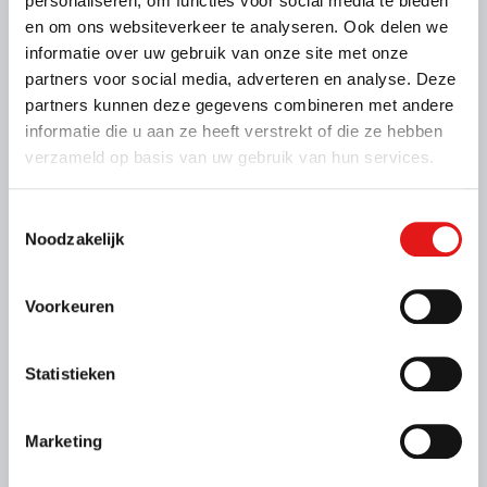
personaliseren, om functies voor social media te bieden
en om ons websiteverkeer te analyseren. Ook delen we
informatie over uw gebruik van onze site met onze
partners voor social media, adverteren en analyse. Deze
partners kunnen deze gegevens combineren met andere
Kenmerken
Binnenmaat: 200 x 110 x 35 cm
informatie die u aan ze heeft verstrekt of die ze hebben
Laadvermogen: 500 kg
verzameld op basis van uw gebruik van hun services.
Max. massa: 750 kg
Geremd: Nee
Meer informatie
Toestemmingsselectie
Noodzakelijk
Vanaf € 24,- voor de eerste 3 uur (op zaterdag geldt
dit tarief alleen voor To Go locaties)
Voorkeuren
€ 31,- per kalenderdag
Kies deze bak
Statistieken
Marketing
Alle bakken bekijken