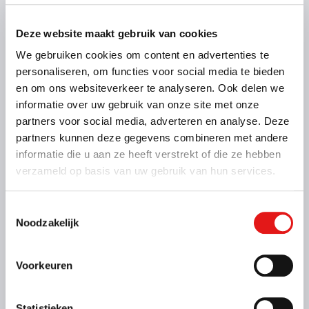
Deze website maakt gebruik van cookies
We gebruiken cookies om content en advertenties te
personaliseren, om functies voor social media te bieden
en om ons websiteverkeer te analyseren. Ook delen we
informatie over uw gebruik van onze site met onze
Kenmerken
partners voor social media, adverteren en analyse. Deze
Binnenmaat: 200 x 110 x 35 cm
Laadvermogen: 500 kg
partners kunnen deze gegevens combineren met andere
Max. massa: 750 kg
informatie die u aan ze heeft verstrekt of die ze hebben
Geremd: Nee
verzameld op basis van uw gebruik van hun services.
Meer informatie
Toestemmingsselectie
Vanaf € 24,- voor de eerste 3 uur (op zaterdag geldt
Noodzakelijk
dit tarief alleen voor To Go locaties)
€ 31,- per kalenderdag
Voorkeuren
Kies deze bak
Statistieken