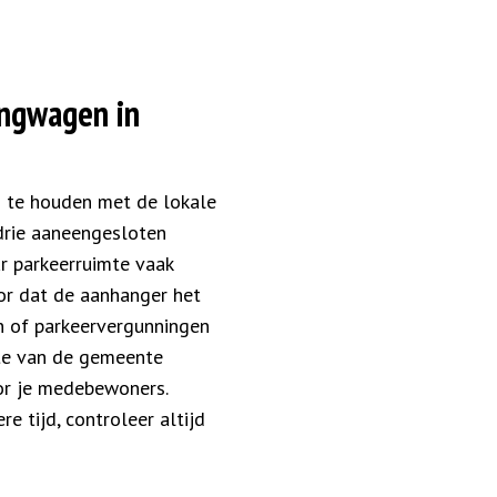
angwagen in
g te houden met de lokale
drie aaneengesloten
r parkeerruimte vaak
or dat de aanhanger het
n of parkeervergunningen
ite van de gemeente
or je medebewoners.
 tijd, controleer altijd