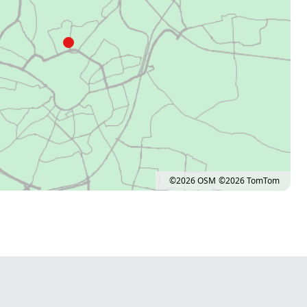
©2026 OSM
©2026 TomTom
ow. Pan left 100 pixels: left arrow. Pan up 100 pixels: up arrow. Pan down 100 pixel