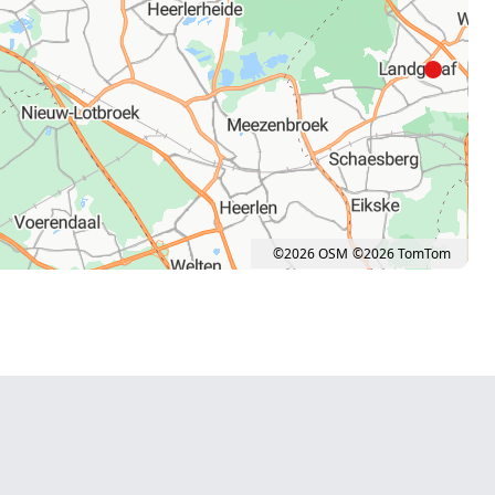
©2026 OSM
©2026 TomTom
ow. Pan left 100 pixels: left arrow. Pan up 100 pixels: up arrow. Pan down 100 pixel