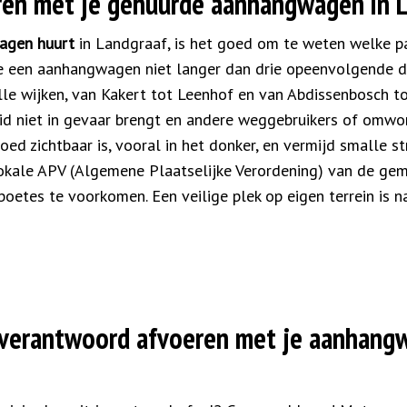
ren met je gehuurde aanhangwagen in 
agen huurt
in Landgraaf, is het goed om te weten welke pa
e een aanhangwagen niet langer dan drie opeenvolgende 
lle wijken, van Kakert tot Leenhof en van Abdissenbosch to
eid niet in gevaar brengt en andere weggebruikers of omwo
ed zichtbaar is, vooral in het donker, en vermijd smalle s
 lokale APV (Algemene Plaatselijke Verordening) van de g
etes te voorkomen. Een veilige plek op eigen terrein is nat
l verantwoord afvoeren met je aanhang