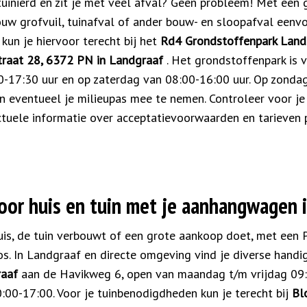
etuinierd en zit je met veel afval? Geen probleem! Met een 
uw grofvuil, tuinafval of ander bouw- en sloopafval eenv
 kun je hiervoor terecht bij het
Rd4 Grondstoffenpark Landg
traat 28, 6372 PN in Landgraaf
. Het grondstoffenpark is
-17:30 uur en op zaterdag van 08:00-16:00 uur. Op zondag 
 en eventueel je milieupas mee te nemen. Controleer voor je
tuele informatie over acceptatievoorwaarden en tarieven 
oor huis en tuin met je aanhangwagen 
huis, de tuin verbouwt of een grote aankoop doet, met een 
os. In Landgraaf en directe omgeving vind je diverse handi
raaf
aan de Havikweg 6, open van maandag t/m vrijdag 09:
00-17:00. Voor je tuinbenodigdheden kun je terecht bij
Bl