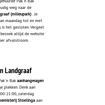
gehuurde Pak 'n Bak
oudig weg naar de
raaf (milieupark)
. Je
 van maandag tot en met
is het gesloten. Vergeet
 bezoek altijd de website
per afvalstroom.
in Landgraaf
Pak 'n Bak
aanhangwagen
ge plekken. Denk aan
00-21:00, zaterdag
oemisterij Stoelinga
aan