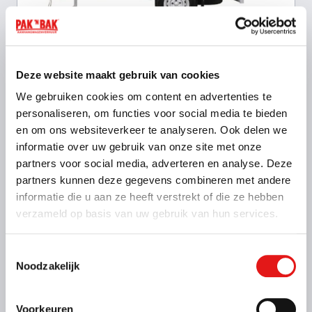
Kenmerken
Deze website maakt gebruik van cookies
Binnenmaat: 200 x 110 x 35 cm
Laadvermogen: 500 kg
We gebruiken cookies om content en advertenties te
Max. massa: 750 kg
personaliseren, om functies voor social media te bieden
Geremd: Nee
en om ons websiteverkeer te analyseren. Ook delen we
Meer informatie
informatie over uw gebruik van onze site met onze
partners voor social media, adverteren en analyse. Deze
partners kunnen deze gegevens combineren met andere
Vanaf € 24,- voor de eerste 3 uur (op zaterdag geldt
dit tarief alleen voor To Go locaties)
informatie die u aan ze heeft verstrekt of die ze hebben
€ 31,- per kalenderdag
verzameld op basis van uw gebruik van hun services.
Kies deze bak
Toestemmingsselectie
Noodzakelijk
Aanhanger groot met huif (type GH)
Voorkeuren