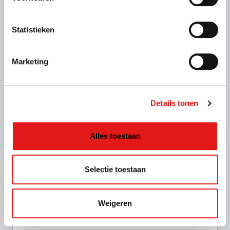
250 x 130 x 150 cm
Statistieken
Rijbewijs B (Voor deze aanhangwagen heb je een
eigen witte kentekenplaat nodig)
Marketing
Details tonen
Alles toestaan
Selectie toestaan
Kenmerken
Binnenmaat: 250 x 130 x 150 cm
Laadvermogen: 500 kg
Weigeren
Max. massa: 750 kg
Geremd: Nee